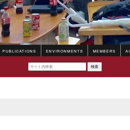
Publications
Environments
Members
A
検索