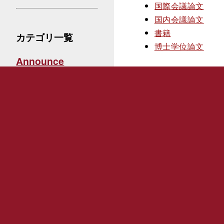
国際会議論文
国内会議論文
書籍
カテゴリ一覧
博士学位論文
Announce
Award
Presentation
Recreation
Seminar
SiteMap
未分類
Home
MainStudies
Publications
Environment